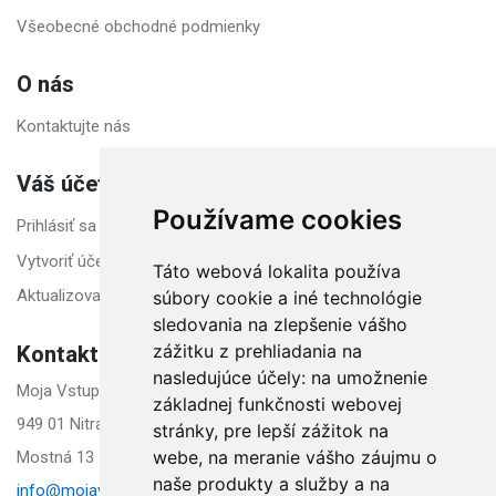
Všeobecné obchodné podmienky
O nás
Kontaktujte nás
Váš účet
Používame cookies
Prihlásiť sa
Vytvoriť účet
Táto webová lokalita používa
Aktualizovať nastavenia cookies
súbory cookie a iné technológie
sledovania na zlepšenie vášho
Kontakt
zážitku z prehliadania na
nasledujúce účely:
na umožnenie
Moja Vstupenka s. r. o.
základnej funkčnosti webovej
949 01 Nitra Slovensko
stránky
,
pre lepší zážitok na
webe
,
na meranie vášho záujmu o
Mostná 13
naše produkty a služby a na
info@mojavstupenka.sk