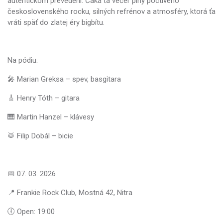
autentickom prevedení. Čaká ťa večer plný poctivého
československého rocku, silných refrénov a atmosféry, ktorá ťa
vráti späť do zlatej éry bigbítu.
Na pódiu:
🎤 Marian Greksa – spev, basgitara
🎸 Henry Tóth – gitara
🎹 Martin Hanzel – klávesy
🥁 Filip Dobál – bicie
📅 07. 03. 2026
📍 Frankie Rock Club, Mostná 42, Nitra
🕕 Open: 19:00