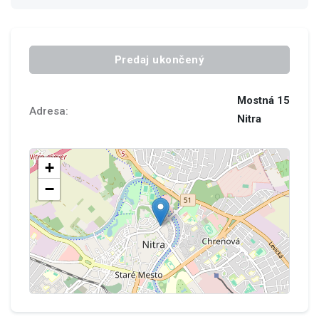
Predaj ukončený
Mostná 15
Adresa:
Nitra
Make this Notebook Trusted to load map: File -> Trust
Notebook