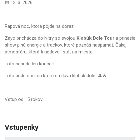
📅 13. 3. 2026
Rapová noc, ktorá pôjde na doraz.
Zayo prichádza do Nitry so svojou
Klobúk Dole Tour
a prinesie
show plnú energie a trackov, ktoré poznáš naspamäť. Čakaj
atmosféru, ktorá ti nedovolí stáť na mieste.
Toto nebude len koncert.
Toto bude noc, na ktorú sa dáva klobúk dole. 🎩🔥
Vstup od 15 rokov.
Vstupenky