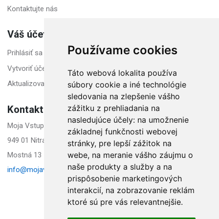
Kontaktujte nás
Váš účet
Používame cookies
Prihlásiť sa
Vytvoriť účet
Táto webová lokalita používa
Aktualizovať nastavenia cookies
súbory cookie a iné technológie
sledovania na zlepšenie vášho
Kontakt
zážitku z prehliadania na
nasledujúce účely:
na umožnenie
Moja Vstupenka s. r. o.
základnej funkčnosti webovej
949 01 Nitra Slovensko
stránky
,
pre lepší zážitok na
webe
,
na meranie vášho záujmu o
Mostná 13
naše produkty a služby a na
info@mojavstupenka.sk
prispôsobenie marketingových
interakcií
,
na zobrazovanie reklám
ktoré sú pre vás relevantnejšie
.